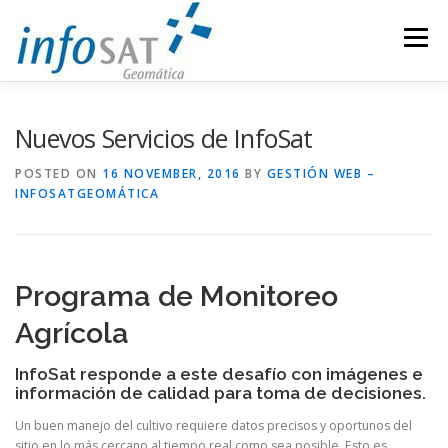
Skip
to
Menu
content
INDUSTRIES
COMPANY
SERVICES
NEWS
Nuevos Servicios de InfoSat
POSTED ON
16 NOVEMBER, 2016
BY
GESTIÓN WEB –
INFOSATGEOMÁTICA
PARTNERS
CONTACT
INFOSAT
SPANISH
Programa de Monitoreo
Agrícola
InfoSat responde a este desafío con imágenes e
información de calidad para toma de decisiones.
Un buen manejo del cultivo requiere datos precisos y oportunos del
sitio en lo más cercano al tiempo real como sea posible. Esto es